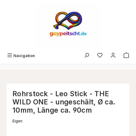
Zum Hauptinhalt springen
Du hast 0 Produk
Navigation
Rohrstock - Leo Stick - THE
WILD ONE - ungeschält, Ø ca.
10mm, Länge ca. 90cm
Eigen