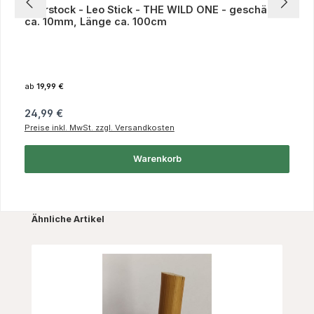
Rohrstock - Leo Stick - THE WILD ONE - geschält, Ø
ca. 10mm, Länge ca. 100cm
ab
19,99 €
Regulärer Preis:
24,99 €
Preise inkl. MwSt. zzgl. Versandkosten
Warenkorb
Produktgalerie überspringen
Ähnliche Artikel