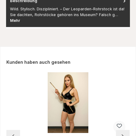
Beschreibung
Wild. Stylisch. Diszipliniert. – Der Leoparden-Rohrstock ist da!
Sie dachten, Rohrstöcke gehören ins Museum? Falsch g…
Mehr
Produktgalerie überspringen
Kunden haben auch gesehen