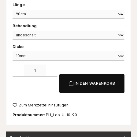
auswählen
Länge
auswählen
Behandlung
auswählen
Dicke
Produkt Anzahl: Gib den gewünschten Wert ein oder benutze die Schaltfl
IN DEN WARENKORB
Zum Merkzettel hinzufügen
Produktnummer:
PH_Leo-U-10-90