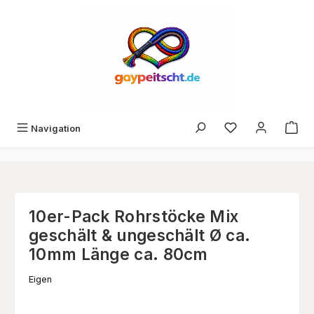
Zum Hauptinhalt springen
Du hast 0 Produk
Navigation
10er-Pack Rohrstöcke Mix
geschält & ungeschält Ø ca.
10mm Länge ca. 80cm
Eigen