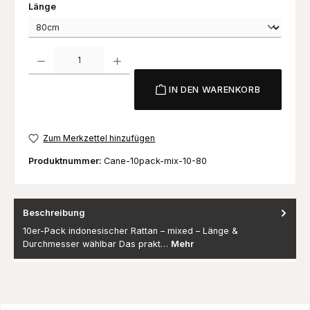
auswählen
Länge
Produkt Anzahl: Gib den gewünschten Wert ein oder benutze die Schaltfl
IN DEN WARENKORB
Zum Merkzettel hinzufügen
Produktnummer:
Cane-10pack-mix-10-80
Beschreibung
10er-Pack indonesischer Rattan – mixed – Länge &
Durchmesser wählbar Das prakt…
Mehr