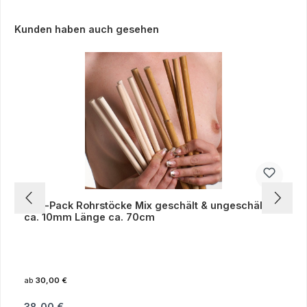
Produktgalerie überspringen
Kunden haben auch gesehen
10er-Pack Rohrstöcke Mix geschält & ungeschält Ø
ca. 10mm Länge ca. 70cm
ab
30,00 €
Regulärer Preis:
38,00 €